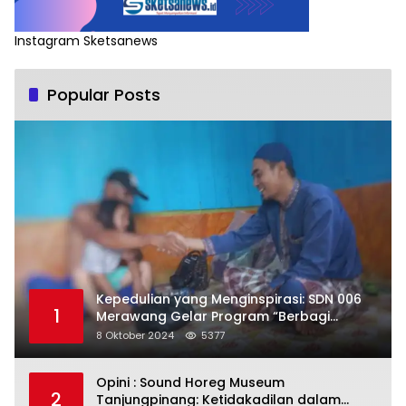
Instagram Sketsanews
Popular Posts
Kepedulian yang Menginspirasi: SDN 006
1
Merawang Gelar Program “Berbagi
Segenggam Beras”
8 Oktober 2024
5377
Opini : Sound Horeg Museum
2
Tanjungpinang: Ketidakadilan dalam