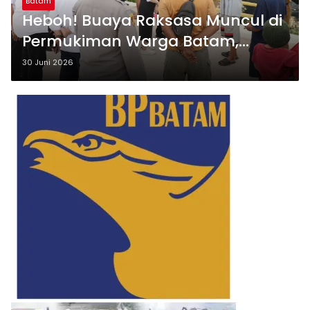
Batam
Heboh! Buaya Raksasa Muncul di
Permukiman Warga Batam,
Pemkot Bergerak Cepat
30 Juni 2026