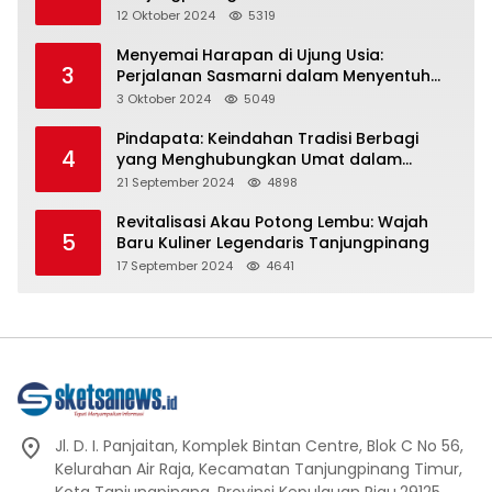
Representasi
12 Oktober 2024
5319
Menyemai Harapan di Ujung Usia:
3
Perjalanan Sasmarni dalam Menyentuh
Hati dan Jiwa
3 Oktober 2024
5049
Pindapata: Keindahan Tradisi Berbagi
4
yang Menghubungkan Umat dalam
Spiritualitas dan Kebersamaan dalam
21 September 2024
4898
Agama Buddha
Revitalisasi Akau Potong Lembu: Wajah
5
Baru Kuliner Legendaris Tanjungpinang
17 September 2024
4641
Jl. D. I. Panjaitan, Komplek Bintan Centre, Blok C No 56,
Kelurahan Air Raja, Kecamatan Tanjungpinang Timur,
Kota Tanjungpinang, Provinsi Kepulauan Riau.29125.