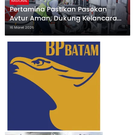
NASIONAL
Pertamina Pastikan Pasokan
Avtur Aman, Dukung Kelancaran
Penerbangan Mudik Lebaran
16 Maret 2026
2026 di Sumbagut