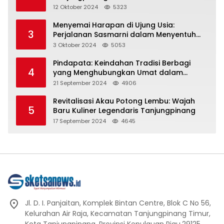
Representasi
12 Oktober 2024
5323
Menyemai Harapan di Ujung Usia:
3
Perjalanan Sasmarni dalam Menyentuh
Hati dan Jiwa
3 Oktober 2024
5053
Pindapata: Keindahan Tradisi Berbagi
4
yang Menghubungkan Umat dalam
Spiritualitas dan Kebersamaan dalam
21 September 2024
4906
Agama Buddha
Revitalisasi Akau Potong Lembu: Wajah
5
Baru Kuliner Legendaris Tanjungpinang
17 September 2024
4645
Jl. D. I. Panjaitan, Komplek Bintan Centre, Blok C No 56,
Kelurahan Air Raja, Kecamatan Tanjungpinang Timur,