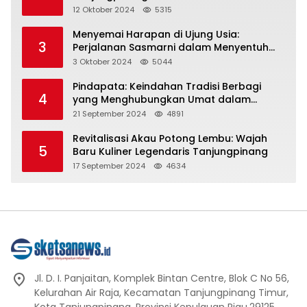
Representasi
12 Oktober 2024
5315
Menyemai Harapan di Ujung Usia:
3
Perjalanan Sasmarni dalam Menyentuh
Hati dan Jiwa
3 Oktober 2024
5044
Pindapata: Keindahan Tradisi Berbagi
4
yang Menghubungkan Umat dalam
Spiritualitas dan Kebersamaan dalam
21 September 2024
4891
Agama Buddha
Revitalisasi Akau Potong Lembu: Wajah
5
Baru Kuliner Legendaris Tanjungpinang
17 September 2024
4634
Jl. D. I. Panjaitan, Komplek Bintan Centre, Blok C No 56,
Kelurahan Air Raja, Kecamatan Tanjungpinang Timur,