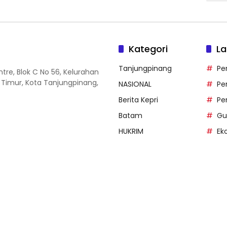
Kategori
La
Tanjungpinang
Pe
entre, Blok C No 56, Kelurahan
 Timur, Kota Tanjungpinang,
NASIONAL
Pe
Berita Kepri
Pe
Batam
Gu
HUKRIM
Ek