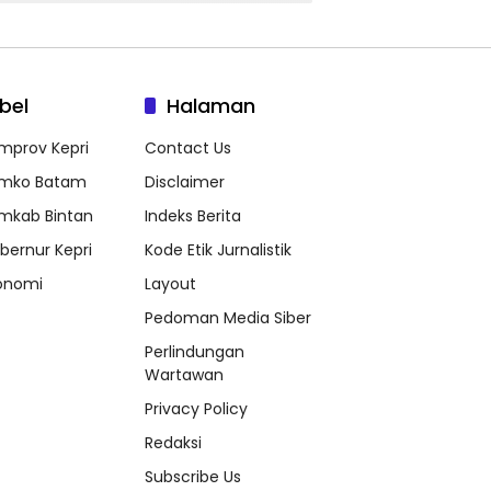
bel
Halaman
mprov Kepri
Contact Us
mko Batam
Disclaimer
mkab Bintan
Indeks Berita
bernur Kepri
Kode Etik Jurnalistik
onomi
Layout
Pedoman Media Siber
Perlindungan
Wartawan
Privacy Policy
Redaksi
Subscribe Us