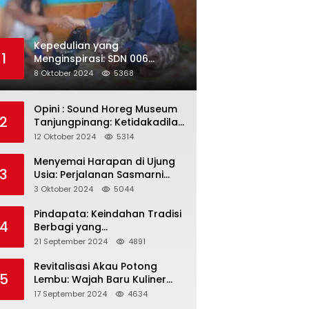
Kepedulian yang
1
Menginspirasi: SDN 006
Merawang Gelar Program
8 Oktober 2024
5368
“Berbagi Segenggam Beras”
Opini : Sound Horeg Museum
2
Tanjungpinang: Ketidakadilan
dalam Representasi
12 Oktober 2024
5314
Menyemai Harapan di Ujung
3
Usia: Perjalanan Sasmarni
dalam Menyentuh Hati dan
3 Oktober 2024
5044
Jiwa
Pindapata: Keindahan Tradisi
4
Berbagi yang
Menghubungkan Umat dalam
21 September 2024
4891
Spiritualitas dan
Kebersamaan dalam Agama
Revitalisasi Akau Potong
5
Buddha
Lembu: Wajah Baru Kuliner
Legendaris Tanjungpinang
17 September 2024
4634