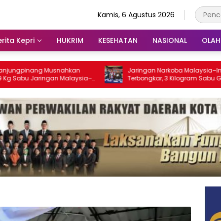
Kamis, 6 Agustus 2026
rita Kepri
HUKRIM
KESEHATAN
NASIONAL
OLA
ang Musnahkan
Jaringan Narkoba Malaysia–Indonesia
Jaringan Malaysia–
Terbongkar, 3 Kilogram Sabu Gagal
an Ribuan Jiwa
Masuk Jambi Lewat Tanjungpinang