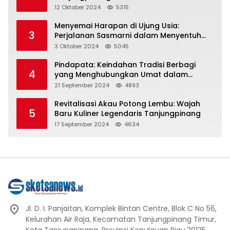
Representasi
12 Oktober 2024
5315
Menyemai Harapan di Ujung Usia:
3
Perjalanan Sasmarni dalam Menyentuh
Hati dan Jiwa
3 Oktober 2024
5045
Pindapata: Keindahan Tradisi Berbagi
4
yang Menghubungkan Umat dalam
Spiritualitas dan Kebersamaan dalam
21 September 2024
4893
Agama Buddha
Revitalisasi Akau Potong Lembu: Wajah
5
Baru Kuliner Legendaris Tanjungpinang
17 September 2024
4634
Jl. D. I. Panjaitan, Komplek Bintan Centre, Blok C No 56,
Kelurahan Air Raja, Kecamatan Tanjungpinang Timur,