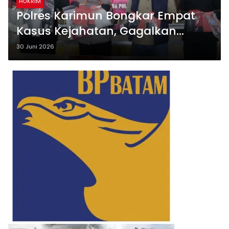
HUKRIM
Polres Karimun Bongkar Empat
Kasus Kejahatan, Gagalkan
Peredaran Sabu Jaringan
30 Juni 2026
Malaysia