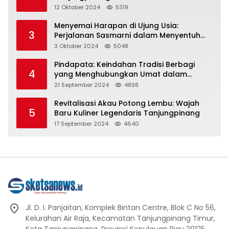
Representasi
12 Oktober 2024
5319
Menyemai Harapan di Ujung Usia:
3
Perjalanan Sasmarni dalam Menyentuh
Hati dan Jiwa
3 Oktober 2024
5048
Pindapata: Keindahan Tradisi Berbagi
4
yang Menghubungkan Umat dalam
Spiritualitas dan Kebersamaan dalam
21 September 2024
4898
Agama Buddha
Revitalisasi Akau Potong Lembu: Wajah
5
Baru Kuliner Legendaris Tanjungpinang
17 September 2024
4640
Jl. D. I. Panjaitan, Komplek Bintan Centre, Blok C No 56,
Kelurahan Air Raja, Kecamatan Tanjungpinang Timur,