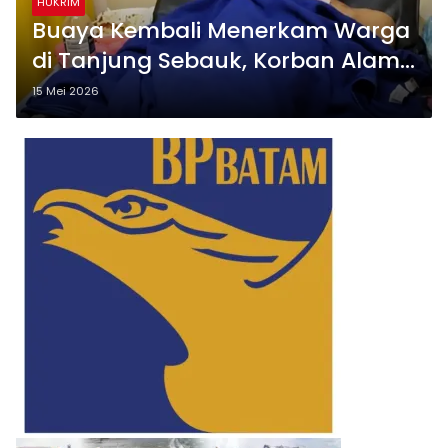
HUKRIM
Buaya Kembali Menerkam Warga
di Tanjung Sebauk, Korban Alami
Luka Serius
15 Mei 2026