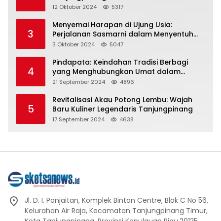
Representasi
12 Oktober 2024
5317
Menyemai Harapan di Ujung Usia:
3
Perjalanan Sasmarni dalam Menyentuh
Hati dan Jiwa
3 Oktober 2024
5047
Pindapata: Keindahan Tradisi Berbagi
4
yang Menghubungkan Umat dalam
Spiritualitas dan Kebersamaan dalam
21 September 2024
4896
Agama Buddha
Revitalisasi Akau Potong Lembu: Wajah
5
Baru Kuliner Legendaris Tanjungpinang
17 September 2024
4638
Jl. D. I. Panjaitan, Komplek Bintan Centre, Blok C No 56,
Kelurahan Air Raja, Kecamatan Tanjungpinang Timur,