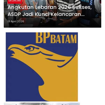
EKONOMI
Angkutan Lebaran 2026 Sukses,
ASDP Jadi Kunci Kelancaran
Penyeberangan
13 April 2026