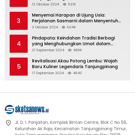
Representasi
12 Oktober 2024
5319
Menyemai Harapan di Ujung Usia:
3
Perjalanan Sasmarni dalam Menyentuh
Hati dan Jiwa
3 Oktober 2024
5048
Pindapata: Keindahan Tradisi Berbagi
4
yang Menghubungkan Umat dalam
Spiritualitas dan Kebersamaan dalam
21 September 2024
4898
Agama Buddha
Revitalisasi Akau Potong Lembu: Wajah
5
Baru Kuliner Legendaris Tanjungpinang
17 September 2024
4640
Jl. D. I. Panjaitan, Komplek Bintan Centre, Blok C No 56,
Kelurahan Air Raja, Kecamatan Tanjungpinang Timur,