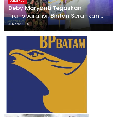
Berita Kepri
Deby Maryanti Tegaskan
Transparansi, Bintan Serahkan
LKPD 2025 ke BPK
31 Maret 2026