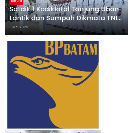
Batam
Satdik 1 Kodiklatal Tanjung Uban
Lantik dan Sumpah Dikmata TNI
AL Angkatan XLVI TA 2026
9 Mei 2026