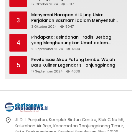
Representasi
12 Oktober 2024
5317
Menyemai Harapan di Ujung Usia:
3
Perjalanan Sasmarni dalam Menyentuh
Hati dan Jiwa
3 Oktober 2024
5047
Pindapata: Keindahan Tradisi Berbagi
4
yang Menghubungkan Umat dalam
Spiritualitas dan Kebersamaan dalam
21 September 2024
4894
Agama Buddha
Revitalisasi Akau Potong Lembu: Wajah
5
Baru Kuliner Legendaris Tanjungpinang
17 September 2024
4636
Jl. D. I. Panjaitan, Komplek Bintan Centre, Blok C No 56,
Kelurahan Air Raja, Kecamatan Tanjungpinang Timur,