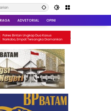
HRAGA
ADVETORIAL
OPINI
ntan Ungkap Dua Kasus
Polresta Tanjungpinang Mus
 Empat Tersangka Diamankan
Hampir 2,9 Kg Sabu Jaringan 
Indonesia, Selamatkan Ribua