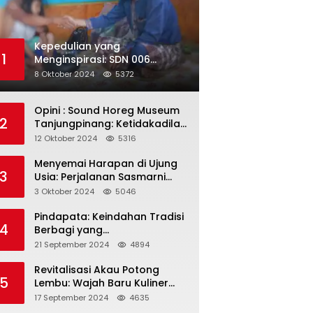
Kepedulian yang
1
Menginspirasi: SDN 006
Merawang Gelar Program
8 Oktober 2024
5372
“Berbagi Segenggam Beras”
Opini : Sound Horeg Museum
2
Tanjungpinang: Ketidakadilan
dalam Representasi
12 Oktober 2024
5316
Menyemai Harapan di Ujung
3
Usia: Perjalanan Sasmarni
dalam Menyentuh Hati dan
3 Oktober 2024
5046
Jiwa
Pindapata: Keindahan Tradisi
4
Berbagi yang
Menghubungkan Umat dalam
21 September 2024
4894
Spiritualitas dan
Kebersamaan dalam Agama
Revitalisasi Akau Potong
5
Buddha
Lembu: Wajah Baru Kuliner
Legendaris Tanjungpinang
17 September 2024
4635