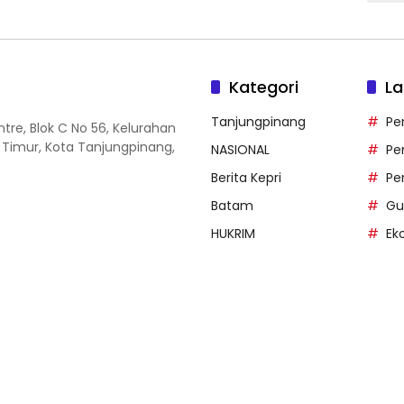
Kategori
La
Tanjungpinang
Pe
entre, Blok C No 56, Kelurahan
 Timur, Kota Tanjungpinang,
NASIONAL
Pe
Berita Kepri
Pe
Batam
Gu
HUKRIM
Ek