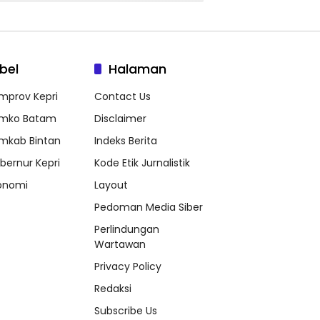
bel
Halaman
mprov Kepri
Contact Us
mko Batam
Disclaimer
mkab Bintan
Indeks Berita
bernur Kepri
Kode Etik Jurnalistik
onomi
Layout
Pedoman Media Siber
Perlindungan
Wartawan
Privacy Policy
Redaksi
Subscribe Us