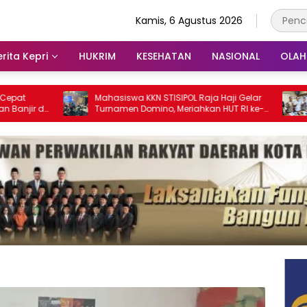
Kamis, 6 Agustus 2026
rita Kepri
HUKRIM
KESEHATAN
NASIONAL
OLA
Mahasiswa KKN STISIPOL Raja Haji Gelar
Polres Bi
Turnamen Domino, Meriahkan HUT RI ke-
Narkoba,
81 di Lingga