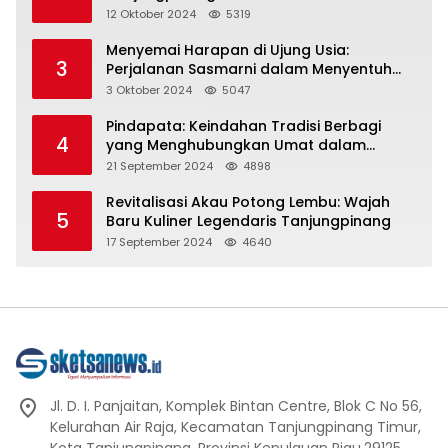
Representasi
12 Oktober 2024
5319
Menyemai Harapan di Ujung Usia:
3
Perjalanan Sasmarni dalam Menyentuh
Hati dan Jiwa
3 Oktober 2024
5047
Pindapata: Keindahan Tradisi Berbagi
4
yang Menghubungkan Umat dalam
Spiritualitas dan Kebersamaan dalam
21 September 2024
4898
Agama Buddha
Revitalisasi Akau Potong Lembu: Wajah
5
Baru Kuliner Legendaris Tanjungpinang
17 September 2024
4640
Jl. D. I. Panjaitan, Komplek Bintan Centre, Blok C No 56,
Kelurahan Air Raja, Kecamatan Tanjungpinang Timur,