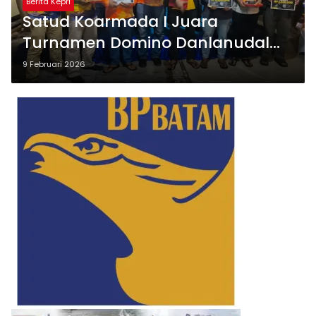
Berita Kepri
Satud Koarmada I Juara
Turnamen Domino Danlanudal
Cup 2026
9 Februari 2026