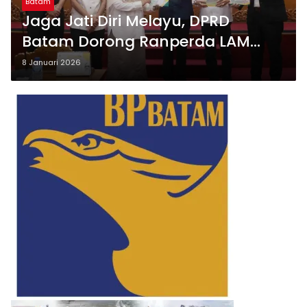
Batam
Jaga Jati Diri Melayu, DPRD
Batam Dorong Ranperda LAM
Jadi Payung Hukum
8 Januari 2026