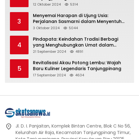
Representasi
12 Oktober 2024
5314
Menyemai Harapan di Ujung Usia:
3
Perjalanan Sasmarni dalam Menyentuh
Hati dan Jiwa
3 Oktober 2024
5044
Pindapata: Keindahan Tradisi Berbagi
4
yang Menghubungkan Umat dalam
Spiritualitas dan Kebersamaan dalam
21 September 2024
4891
Agama Buddha
Revitalisasi Akau Potong Lembu: Wajah
5
Baru Kuliner Legendaris Tanjungpinang
17 September 2024
4634
Jl. D. I. Panjaitan, Komplek Bintan Centre, Blok C No 56,
Kelurahan Air Raja, Kecamatan Tanjungpinang Timur,