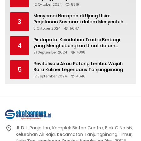
Representasi
12 Oktober 2024
5319
Menyemai Harapan di Ujung Usia:
3
Perjalanan Sasmarni dalam Menyentuh
Hati dan Jiwa
3 Oktober 2024
5047
Pindapata: Keindahan Tradisi Berbagi
4
yang Menghubungkan Umat dalam
Spiritualitas dan Kebersamaan dalam
21 September 2024
4898
Agama Buddha
Revitalisasi Akau Potong Lembu: Wajah
5
Baru Kuliner Legendaris Tanjungpinang
17 September 2024
4640
Jl. D. I. Panjaitan, Komplek Bintan Centre, Blok C No 56,
Kelurahan Air Raja, Kecamatan Tanjungpinang Timur,