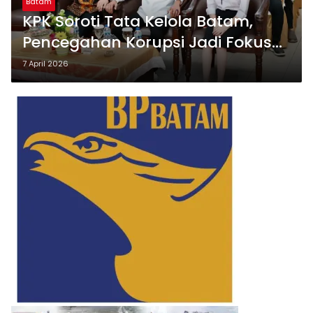
Batam
KPK Soroti Tata Kelola Batam,
Pencegahan Korupsi Jadi Fokus
Utama
7 April 2026