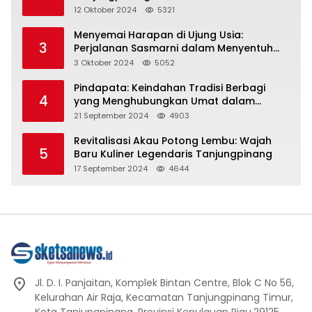
Representasi
12 Oktober 2024
5321
Menyemai Harapan di Ujung Usia:
3
Perjalanan Sasmarni dalam Menyentuh
Hati dan Jiwa
3 Oktober 2024
5052
Pindapata: Keindahan Tradisi Berbagi
4
yang Menghubungkan Umat dalam
Spiritualitas dan Kebersamaan dalam
21 September 2024
4903
Agama Buddha
Revitalisasi Akau Potong Lembu: Wajah
5
Baru Kuliner Legendaris Tanjungpinang
17 September 2024
4644
Jl. D. I. Panjaitan, Komplek Bintan Centre, Blok C No 56,
Kelurahan Air Raja, Kecamatan Tanjungpinang Timur,
Kota Tanjungpinang, Provinsi Kepulauan Riau.29125.