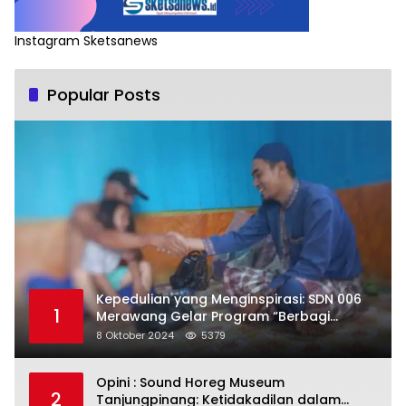
Instagram Sketsanews
Popular Posts
Kepedulian yang Menginspirasi: SDN 006
1
Merawang Gelar Program “Berbagi
Segenggam Beras”
8 Oktober 2024
5379
Opini : Sound Horeg Museum
2
Tanjungpinang: Ketidakadilan dalam