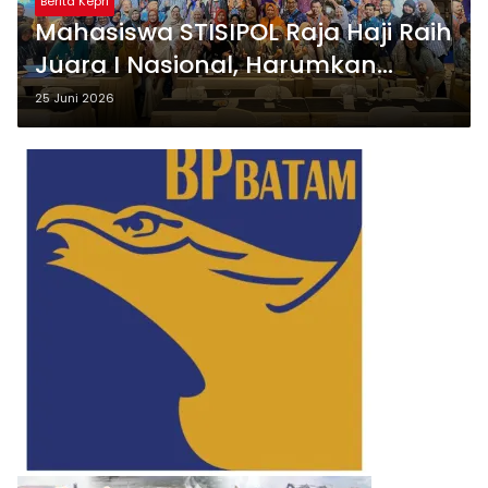
Berita Kepri
Mahasiswa STISIPOL Raja Haji Raih
Juara I Nasional, Harumkan
Nama Kampus di Ajang APSSI
25 Juni 2026
2026