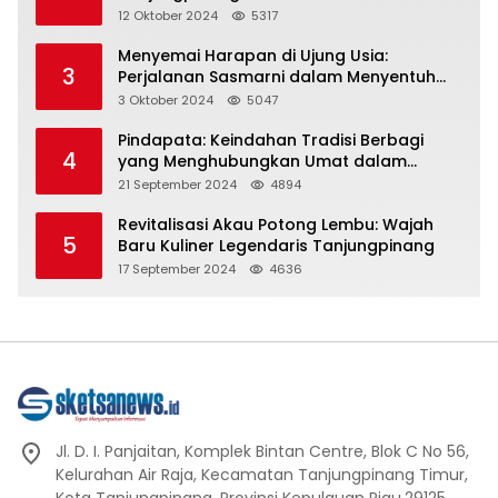
Representasi
12 Oktober 2024
5317
Menyemai Harapan di Ujung Usia:
3
Perjalanan Sasmarni dalam Menyentuh
Hati dan Jiwa
3 Oktober 2024
5047
Pindapata: Keindahan Tradisi Berbagi
4
yang Menghubungkan Umat dalam
Spiritualitas dan Kebersamaan dalam
21 September 2024
4894
Agama Buddha
Revitalisasi Akau Potong Lembu: Wajah
5
Baru Kuliner Legendaris Tanjungpinang
17 September 2024
4636
Jl. D. I. Panjaitan, Komplek Bintan Centre, Blok C No 56,
Kelurahan Air Raja, Kecamatan Tanjungpinang Timur,
Kota Tanjungpinang, Provinsi Kepulauan Riau.29125.