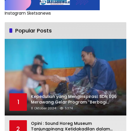
Instagram Sketsanews
Popular Posts
Kepedulian yang Menginspirasi: SDN 006
1
Merawang Gelar Program “Berbagi
Segenggam Beras”
8 Oktober 2024
5374
Opini : Sound Horeg Museum
2
Tanjungpinang: Ketidakadilan dalam