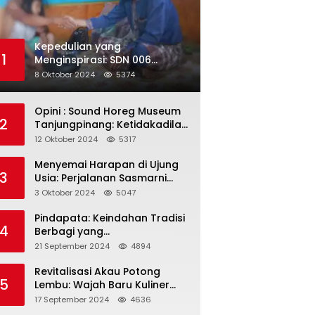
Kepedulian yang
1
Menginspirasi: SDN 006
Merawang Gelar Program
8 Oktober 2024
5374
“Berbagi Segenggam Beras”
Opini : Sound Horeg Museum
2
Tanjungpinang: Ketidakadilan
dalam Representasi
12 Oktober 2024
5317
Menyemai Harapan di Ujung
3
Usia: Perjalanan Sasmarni
dalam Menyentuh Hati dan
3 Oktober 2024
5047
Jiwa
Pindapata: Keindahan Tradisi
4
Berbagi yang
Menghubungkan Umat dalam
21 September 2024
4894
Spiritualitas dan
Kebersamaan dalam Agama
Revitalisasi Akau Potong
5
Buddha
Lembu: Wajah Baru Kuliner
Legendaris Tanjungpinang
17 September 2024
4636