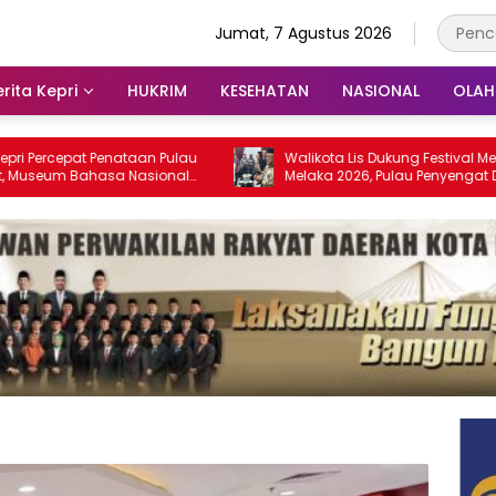
Jumat, 7 Agustus 2026
rita Kepri
HUKRIM
KESEHATAN
NASIONAL
OLA
at Penataan Pulau
Walikota Lis Dukung Festival Media Selat
Bahasa Nasional
Melaka 2026, Pulau Penyengat Disiapkan
28
Jadi Etalase Budaya Melayu