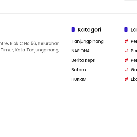
Kategori
La
Tanjungpinang
Pe
entre, Blok C No 56, Kelurahan
 Timur, Kota Tanjungpinang,
NASIONAL
Pe
Berita Kepri
Pe
Batam
Gu
HUKRIM
Ek