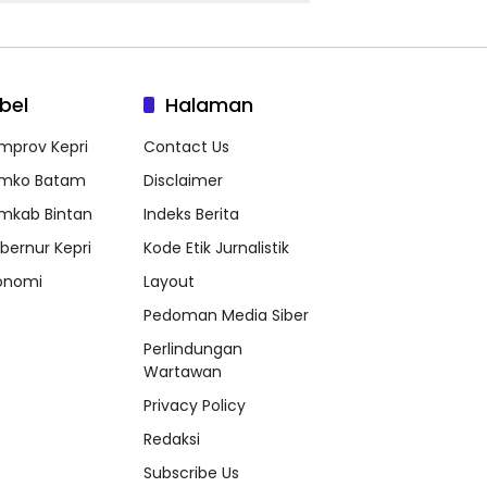
bel
Halaman
mprov Kepri
Contact Us
mko Batam
Disclaimer
mkab Bintan
Indeks Berita
bernur Kepri
Kode Etik Jurnalistik
onomi
Layout
Pedoman Media Siber
Perlindungan
Wartawan
Privacy Policy
Redaksi
Subscribe Us