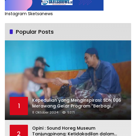
Instagram Sketsanews
Popular Posts
Kepedulian yang Menginspirasi: SDN 006
1
Merawang Gelar Program “Berbagi
Segenggam Beras”
8 Oktober 2024
5371
Opini : Sound Horeg Museum
2
Tanjungpinang: Ketidakadilan dalam