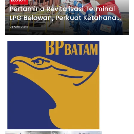
EKONOMI
Pertamina Revitalisasi Terminal
LPG Belawan, Perkuat Ketahanan
Energi Sumut
21 Mei 2026