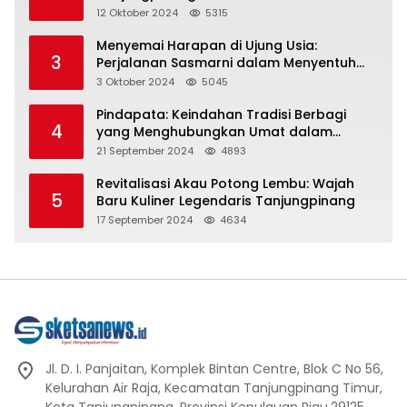
Representasi
12 Oktober 2024
5315
Menyemai Harapan di Ujung Usia:
3
Perjalanan Sasmarni dalam Menyentuh
Hati dan Jiwa
3 Oktober 2024
5045
Pindapata: Keindahan Tradisi Berbagi
4
yang Menghubungkan Umat dalam
Spiritualitas dan Kebersamaan dalam
21 September 2024
4893
Agama Buddha
Revitalisasi Akau Potong Lembu: Wajah
5
Baru Kuliner Legendaris Tanjungpinang
17 September 2024
4634
Jl. D. I. Panjaitan, Komplek Bintan Centre, Blok C No 56,
Kelurahan Air Raja, Kecamatan Tanjungpinang Timur,
Kota Tanjungpinang, Provinsi Kepulauan Riau.29125.