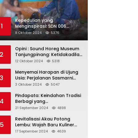
Kepedulian yang
1
Menginspirasi: SDN 006
Merawang Gelar Program
8 Oktober 2024
5376
“Berbagi Segenggam Beras”
Opini : Sound Horeg Museum
2
Tanjungpinang: Ketidakadilan
dalam Representasi
12 Oktober 2024
5318
Menyemai Harapan di Ujung
3
Usia: Perjalanan Sasmarni
dalam Menyentuh Hati dan
3 Oktober 2024
5047
Jiwa
Pindapata: Keindahan Tradisi
4
Berbagi yang
Menghubungkan Umat dalam
21 September 2024
4898
Spiritualitas dan
Kebersamaan dalam Agama
Revitalisasi Akau Potong
5
Buddha
Lembu: Wajah Baru Kuliner
Legendaris Tanjungpinang
17 September 2024
4639