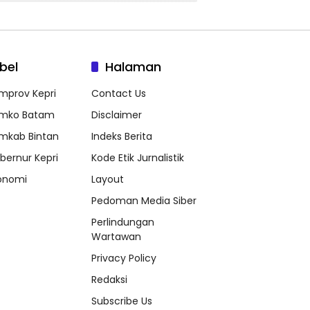
bel
Halaman
mprov Kepri
Contact Us
mko Batam
Disclaimer
mkab Bintan
Indeks Berita
bernur Kepri
Kode Etik Jurnalistik
onomi
Layout
Pedoman Media Siber
Perlindungan
Wartawan
Privacy Policy
Redaksi
Subscribe Us