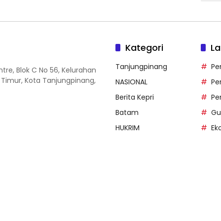
Kategori
La
Tanjungpinang
Pe
entre, Blok C No 56, Kelurahan
 Timur, Kota Tanjungpinang,
NASIONAL
Pe
Berita Kepri
Pe
Batam
Gu
HUKRIM
Ek