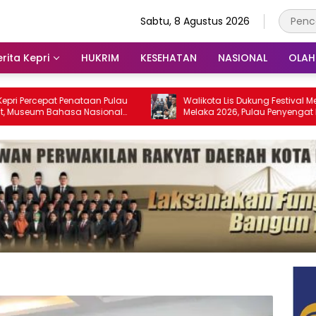
Sabtu, 8 Agustus 2026
rita Kepri
HUKRIM
KESEHATAN
NASIONAL
OLA
at Penataan Pulau
Walikota Lis Dukung Festival Media Selat
Bahasa Nasional
Melaka 2026, Pulau Penyengat Disiapkan
28
Jadi Etalase Budaya Melayu