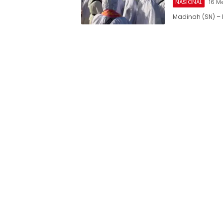
NASIONAL
16 M
Madinah (SN) –