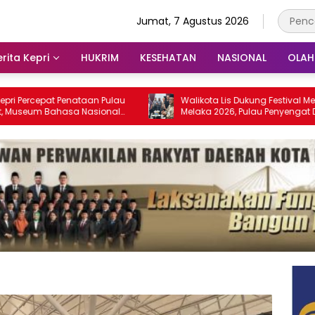
Jumat, 7 Agustus 2026
rita Kepri
HUKRIM
KESEHATAN
NASIONAL
OLA
at Penataan Pulau
Walikota Lis Dukung Festival Media Selat
Bahasa Nasional
Melaka 2026, Pulau Penyengat Disiapkan
28
Jadi Etalase Budaya Melayu