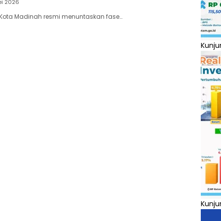
ei 2026
 Kota Madinah resmi menuntaskan fase…
Kunju
Kunju