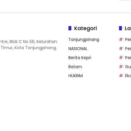
Kategori
La
Tanjungpinang
Pe
entre, Blok C No 56, Kelurahan
 Timur, Kota Tanjungpinang,
NASIONAL
Pe
Berita Kepri
Pe
Batam
Gu
HUKRIM
Ek