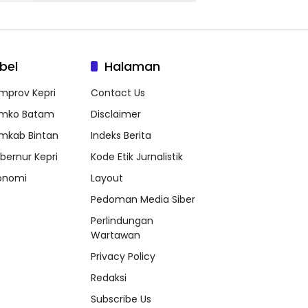
bel
Halaman
mprov Kepri
Contact Us
mko Batam
Disclaimer
mkab Bintan
Indeks Berita
bernur Kepri
Kode Etik Jurnalistik
onomi
Layout
Pedoman Media Siber
Perlindungan
Wartawan
Privacy Policy
Redaksi
Subscribe Us