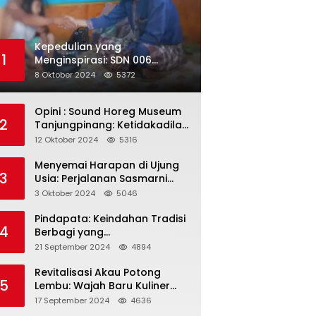
Kepedulian yang
1
Menginspirasi: SDN 006
Merawang Gelar Program
8 Oktober 2024
5372
“Berbagi Segenggam Beras”
Opini : Sound Horeg Museum
2
Tanjungpinang: Ketidakadilan
dalam Representasi
12 Oktober 2024
5316
Menyemai Harapan di Ujung
3
Usia: Perjalanan Sasmarni
dalam Menyentuh Hati dan
3 Oktober 2024
5046
Jiwa
Pindapata: Keindahan Tradisi
4
Berbagi yang
Menghubungkan Umat dalam
21 September 2024
4894
Spiritualitas dan
Kebersamaan dalam Agama
Revitalisasi Akau Potong
5
Buddha
Lembu: Wajah Baru Kuliner
Legendaris Tanjungpinang
17 September 2024
4636