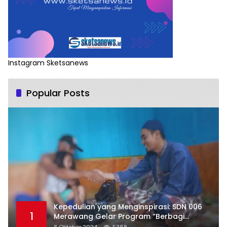
Instagram Sketsanews
Popular Posts
Kepedulian yang Menginspirasi: SDN 006
1
Merawang Gelar Program “Berbagi
Segenggam Beras”