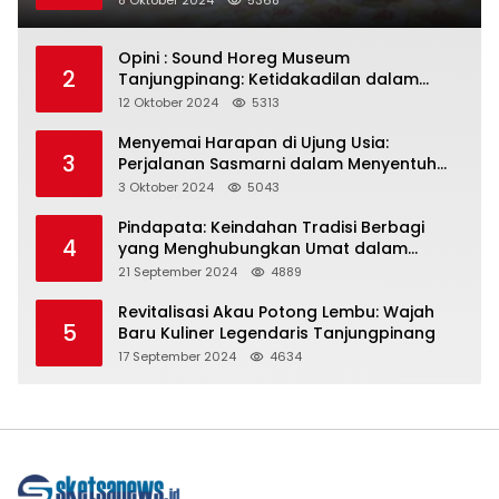
8 Oktober 2024
5368
Opini : Sound Horeg Museum
2
Tanjungpinang: Ketidakadilan dalam
Representasi
12 Oktober 2024
5313
Menyemai Harapan di Ujung Usia:
3
Perjalanan Sasmarni dalam Menyentuh
Hati dan Jiwa
3 Oktober 2024
5043
Pindapata: Keindahan Tradisi Berbagi
4
yang Menghubungkan Umat dalam
Spiritualitas dan Kebersamaan dalam
21 September 2024
4889
Agama Buddha
Revitalisasi Akau Potong Lembu: Wajah
5
Baru Kuliner Legendaris Tanjungpinang
17 September 2024
4634