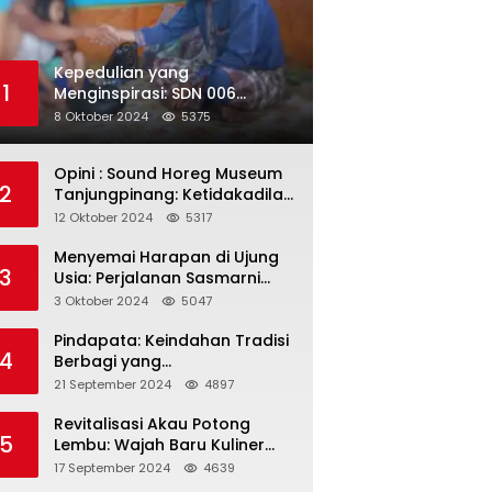
Kepedulian yang
1
Menginspirasi: SDN 006
Merawang Gelar Program
8 Oktober 2024
5375
“Berbagi Segenggam Beras”
Opini : Sound Horeg Museum
2
Tanjungpinang: Ketidakadilan
dalam Representasi
12 Oktober 2024
5317
Menyemai Harapan di Ujung
3
Usia: Perjalanan Sasmarni
dalam Menyentuh Hati dan
3 Oktober 2024
5047
Jiwa
Pindapata: Keindahan Tradisi
4
Berbagi yang
Menghubungkan Umat dalam
21 September 2024
4897
Spiritualitas dan
Kebersamaan dalam Agama
Revitalisasi Akau Potong
5
Buddha
Lembu: Wajah Baru Kuliner
Legendaris Tanjungpinang
17 September 2024
4639