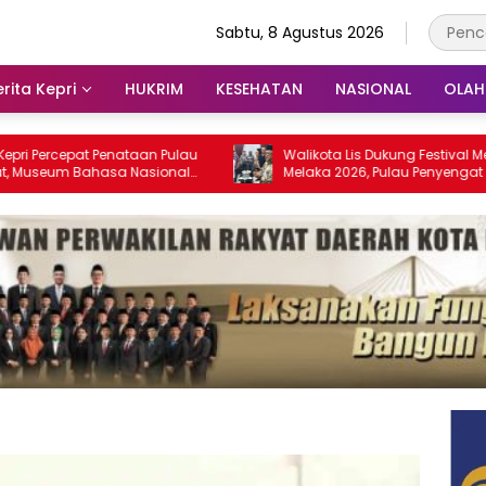
Sabtu, 8 Agustus 2026
rita Kepri
HUKRIM
KESEHATAN
NASIONAL
OLA
at Penataan Pulau
Walikota Lis Dukung Festival Media Selat
Bahasa Nasional
Melaka 2026, Pulau Penyengat Disiapkan
028
Jadi Etalase Budaya Melayu