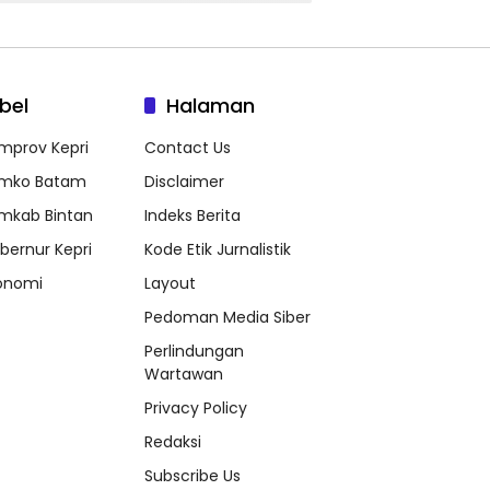
bel
Halaman
mprov Kepri
Contact Us
mko Batam
Disclaimer
mkab Bintan
Indeks Berita
bernur Kepri
Kode Etik Jurnalistik
onomi
Layout
Pedoman Media Siber
Perlindungan
Wartawan
Privacy Policy
Redaksi
Subscribe Us