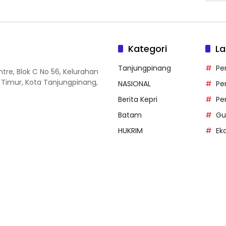
Kategori
La
Tanjungpinang
Pe
entre, Blok C No 56, Kelurahan
 Timur, Kota Tanjungpinang,
NASIONAL
Pe
Berita Kepri
Pe
Batam
Gu
HUKRIM
Ek