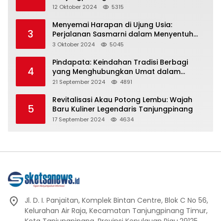
Representasi
12 Oktober 2024
5315
Menyemai Harapan di Ujung Usia:
3
Perjalanan Sasmarni dalam Menyentuh
Hati dan Jiwa
3 Oktober 2024
5045
Pindapata: Keindahan Tradisi Berbagi
4
yang Menghubungkan Umat dalam
Spiritualitas dan Kebersamaan dalam
21 September 2024
4891
Agama Buddha
Revitalisasi Akau Potong Lembu: Wajah
5
Baru Kuliner Legendaris Tanjungpinang
17 September 2024
4634
Jl. D. I. Panjaitan, Komplek Bintan Centre, Blok C No 56,
Kelurahan Air Raja, Kecamatan Tanjungpinang Timur,
Kota Tanjungpinang, Provinsi Kepulauan Riau.29125.