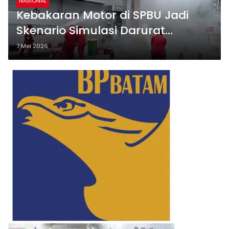
NASIONAL
Kebakaran Motor di SPBU Jadi
Skenario Simulasi Darurat
Pertamina di Padang
7 Mei 2026