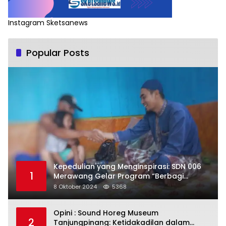
Instagram Sketsanews
Popular Posts
Kepedulian yang Menginspirasi: SDN 006
1
Merawang Gelar Program “Berbagi
Segenggam Beras”
8 Oktober 2024
5368
Opini : Sound Horeg Museum
2
Tanjungpinang: Ketidakadilan dalam