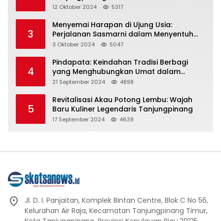
Representasi
12 Oktober 2024
5317
Menyemai Harapan di Ujung Usia:
3
Perjalanan Sasmarni dalam Menyentuh
Hati dan Jiwa
3 Oktober 2024
5047
Pindapata: Keindahan Tradisi Berbagi
4
yang Menghubungkan Umat dalam
Spiritualitas dan Kebersamaan dalam
21 September 2024
4898
Agama Buddha
Revitalisasi Akau Potong Lembu: Wajah
5
Baru Kuliner Legendaris Tanjungpinang
17 September 2024
4639
Jl. D. I. Panjaitan, Komplek Bintan Centre, Blok C No 56,
Kelurahan Air Raja, Kecamatan Tanjungpinang Timur,