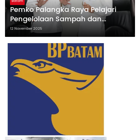
Batam
Pemko Palangka Raya Pelajari
Pengelolaan Sampah dan
Pertanahan ke Kota Batam
12 November 2025