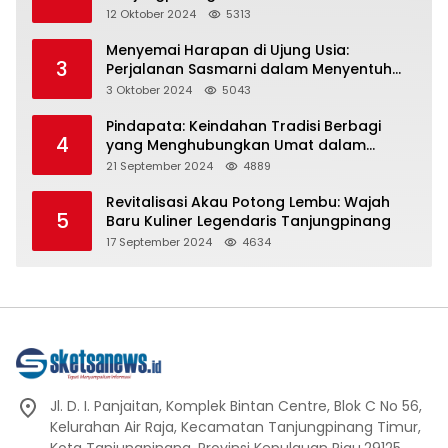
Representasi
12 Oktober 2024
5313
Menyemai Harapan di Ujung Usia:
3
Perjalanan Sasmarni dalam Menyentuh
Hati dan Jiwa
3 Oktober 2024
5043
Pindapata: Keindahan Tradisi Berbagi
4
yang Menghubungkan Umat dalam
Spiritualitas dan Kebersamaan dalam
21 September 2024
4889
Agama Buddha
Revitalisasi Akau Potong Lembu: Wajah
5
Baru Kuliner Legendaris Tanjungpinang
17 September 2024
4634
Jl. D. I. Panjaitan, Komplek Bintan Centre, Blok C No 56,
Kelurahan Air Raja, Kecamatan Tanjungpinang Timur,