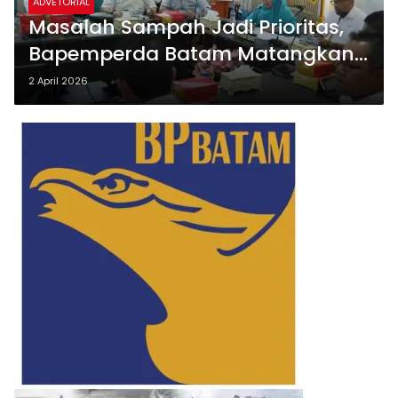
ADVETORIAL
Masalah Sampah Jadi Prioritas,
Bapemperda Batam Matangkan
Revisi Perda
2 April 2026