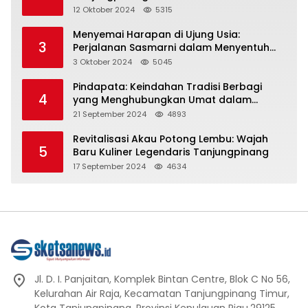
Representasi
12 Oktober 2024
5315
Menyemai Harapan di Ujung Usia:
3
Perjalanan Sasmarni dalam Menyentuh
Hati dan Jiwa
3 Oktober 2024
5045
Pindapata: Keindahan Tradisi Berbagi
4
yang Menghubungkan Umat dalam
Spiritualitas dan Kebersamaan dalam
21 September 2024
4893
Agama Buddha
Revitalisasi Akau Potong Lembu: Wajah
5
Baru Kuliner Legendaris Tanjungpinang
17 September 2024
4634
Jl. D. I. Panjaitan, Komplek Bintan Centre, Blok C No 56,
Kelurahan Air Raja, Kecamatan Tanjungpinang Timur,