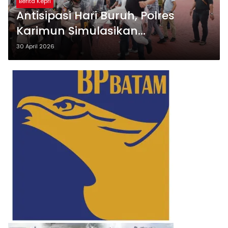
Berita Kepri
Antisipasi Hari Buruh, Polres
Karimun Simulasikan
Pengendalian Unjuk Rasa dari
30 April 2026
Damai hingga Ricuh