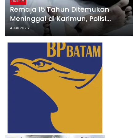
HUKRIM
Remaja 15 Tahun Ditemukan
Meninggal di Karimun, Polisi
Masih Selidiki Penyebab Kematian
4 Juli 2026