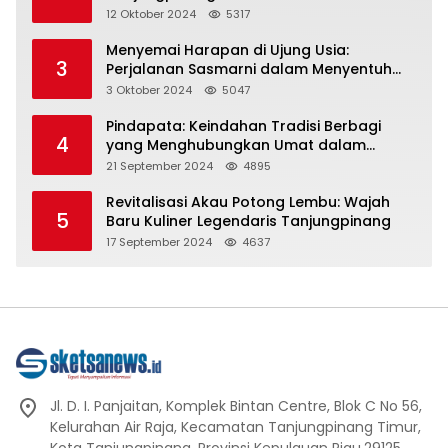
Representasi
12 Oktober 2024
5317
Menyemai Harapan di Ujung Usia:
3
Perjalanan Sasmarni dalam Menyentuh
Hati dan Jiwa
3 Oktober 2024
5047
Pindapata: Keindahan Tradisi Berbagi
4
yang Menghubungkan Umat dalam
Spiritualitas dan Kebersamaan dalam
21 September 2024
4895
Agama Buddha
Revitalisasi Akau Potong Lembu: Wajah
5
Baru Kuliner Legendaris Tanjungpinang
17 September 2024
4637
Jl. D. I. Panjaitan, Komplek Bintan Centre, Blok C No 56,
Kelurahan Air Raja, Kecamatan Tanjungpinang Timur,