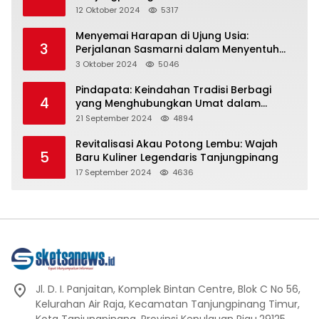
Representasi
12 Oktober 2024
5317
Menyemai Harapan di Ujung Usia:
3
Perjalanan Sasmarni dalam Menyentuh
Hati dan Jiwa
3 Oktober 2024
5046
Pindapata: Keindahan Tradisi Berbagi
4
yang Menghubungkan Umat dalam
Spiritualitas dan Kebersamaan dalam
21 September 2024
4894
Agama Buddha
Revitalisasi Akau Potong Lembu: Wajah
5
Baru Kuliner Legendaris Tanjungpinang
17 September 2024
4636
Jl. D. I. Panjaitan, Komplek Bintan Centre, Blok C No 56,
Kelurahan Air Raja, Kecamatan Tanjungpinang Timur,