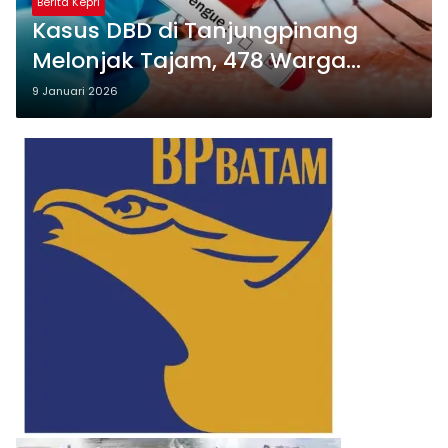
Berita Kepri
Kasus DBD di Tanjungpinang
Melonjak Tajam, 478 Warga
Terjangkit Sepanjang 2025
9 Januari 2026