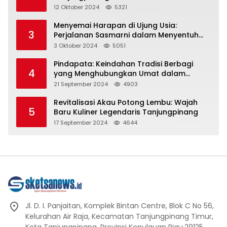
Representasi
12 Oktober 2024
5321
Menyemai Harapan di Ujung Usia:
3
Perjalanan Sasmarni dalam Menyentuh
Hati dan Jiwa
3 Oktober 2024
5051
Pindapata: Keindahan Tradisi Berbagi
4
yang Menghubungkan Umat dalam
Spiritualitas dan Kebersamaan dalam
21 September 2024
4903
Agama Buddha
Revitalisasi Akau Potong Lembu: Wajah
5
Baru Kuliner Legendaris Tanjungpinang
17 September 2024
4644
Jl. D. I. Panjaitan, Komplek Bintan Centre, Blok C No 56,
Kelurahan Air Raja, Kecamatan Tanjungpinang Timur,
Kota Tanjungpinang, Provinsi Kepulauan Riau.29125.