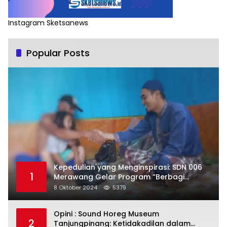
Instagram Sketsanews
Popular Posts
Kepedulian yang Menginspirasi: SDN 006
1
Merawang Gelar Program “Berbagi
Segenggam Beras”
8 Oktober 2024
5379
Opini : Sound Horeg Museum
2
Tanjungpinang: Ketidakadilan dalam