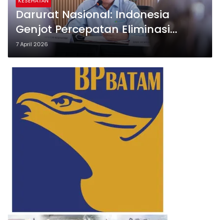
KESEHATAN
Darurat Nasional: Indonesia
Genjot Percepatan Eliminasi
Tuberkulosis Sebelum Terlambat
7 April 2026