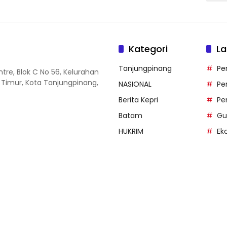
Kategori
La
Tanjungpinang
Pe
entre, Blok C No 56, Kelurahan
 Timur, Kota Tanjungpinang,
NASIONAL
Pe
Berita Kepri
Pe
Batam
Gu
HUKRIM
Ek