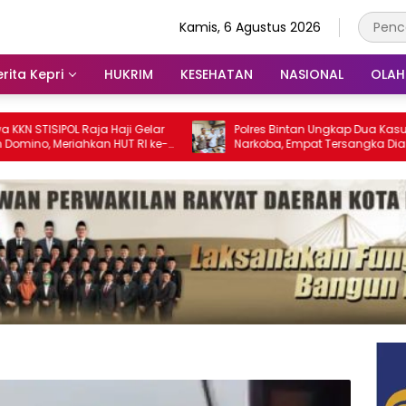
Kamis, 6 Agustus 2026
rita Kepri
HUKRIM
KESEHATAN
NASIONAL
OLA
OL Raja Haji Gelar
Polres Bintan Ungkap Dua Kasus
riahkan HUT RI ke-
Narkoba, Empat Tersangka Diamankan