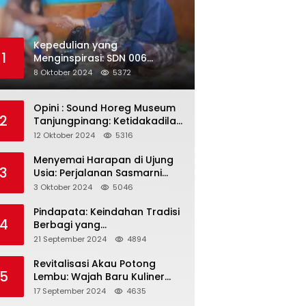
Kepedulian yang
1
Menginspirasi: SDN 006
Merawang Gelar Program
8 Oktober 2024
5372
“Berbagi Segenggam Beras”
Opini : Sound Horeg Museum
2
Tanjungpinang: Ketidakadilan
dalam Representasi
12 Oktober 2024
5316
Menyemai Harapan di Ujung
3
Usia: Perjalanan Sasmarni
dalam Menyentuh Hati dan
3 Oktober 2024
5046
Jiwa
Pindapata: Keindahan Tradisi
4
Berbagi yang
Menghubungkan Umat dalam
21 September 2024
4894
Spiritualitas dan
Kebersamaan dalam Agama
Revitalisasi Akau Potong
5
Buddha
Lembu: Wajah Baru Kuliner
Legendaris Tanjungpinang
17 September 2024
4635