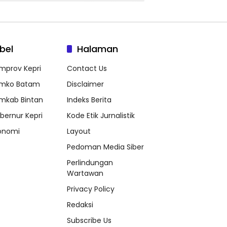
bel
Halaman
mprov Kepri
Contact Us
mko Batam
Disclaimer
mkab Bintan
Indeks Berita
bernur Kepri
Kode Etik Jurnalistik
onomi
Layout
Pedoman Media Siber
Perlindungan
Wartawan
Privacy Policy
Redaksi
Subscribe Us