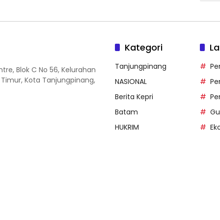
Kategori
La
Tanjungpinang
Pe
entre, Blok C No 56, Kelurahan
 Timur, Kota Tanjungpinang,
NASIONAL
Pe
Berita Kepri
Pe
Batam
Gu
HUKRIM
Ek