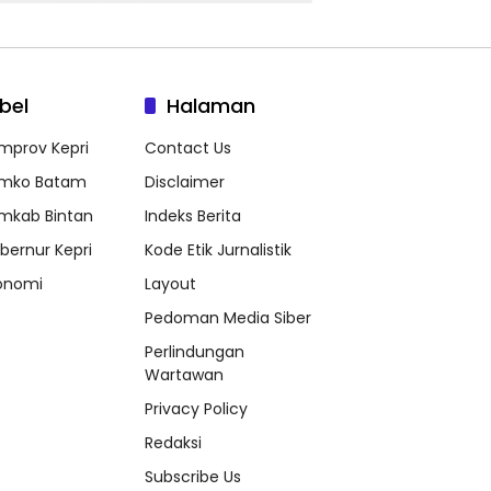
bel
Halaman
mprov Kepri
Contact Us
mko Batam
Disclaimer
mkab Bintan
Indeks Berita
bernur Kepri
Kode Etik Jurnalistik
onomi
Layout
Pedoman Media Siber
Perlindungan
Wartawan
Privacy Policy
Redaksi
Subscribe Us