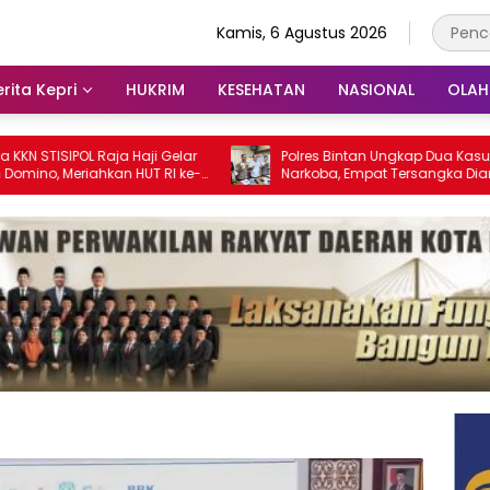
Kamis, 6 Agustus 2026
rita Kepri
HUKRIM
KESEHATAN
NASIONAL
OLA
OL Raja Haji Gelar
Polres Bintan Ungkap Dua Kasus
riahkan HUT RI ke-
Narkoba, Empat Tersangka Diamankan