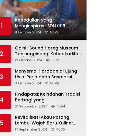
Kepedulian yang
1
Menginspirasi: SDN 006
Merawang Gelar Program
8 Oktober 2024
5372
“Berbagi Segenggam Beras”
Opini : Sound Horeg Museum
2
Tanjungpinang: Ketidakadilan
dalam Representasi
12 Oktober 2024
5316
Menyemai Harapan di Ujung
3
Usia: Perjalanan Sasmarni
dalam Menyentuh Hati dan
3 Oktober 2024
5046
Jiwa
Pindapata: Keindahan Tradisi
4
Berbagi yang
Menghubungkan Umat dalam
21 September 2024
4894
Spiritualitas dan
Kebersamaan dalam Agama
Revitalisasi Akau Potong
5
Buddha
Lembu: Wajah Baru Kuliner
Legendaris Tanjungpinang
17 September 2024
4635