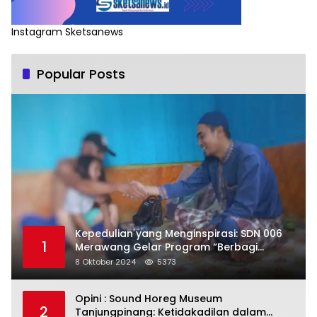
Instagram Sketsanews
Popular Posts
Kepedulian yang Menginspirasi: SDN 006
1
Merawang Gelar Program “Berbagi
Segenggam Beras”
8 Oktober 2024
5373
Opini : Sound Horeg Museum
2
Tanjungpinang: Ketidakadilan dalam