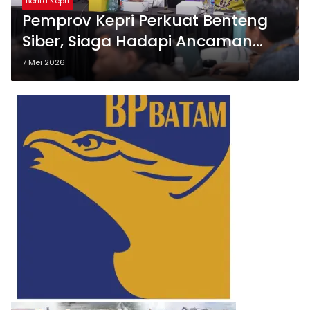
Berita Kepri
Pemprov Kepri Perkuat Benteng
Siber, Siaga Hadapi Ancaman
Serangan Digital
7 Mei 2026