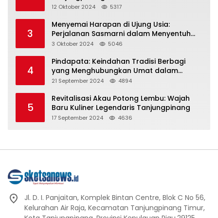
Representasi
12 Oktober 2024
5317
Menyemai Harapan di Ujung Usia:
3
Perjalanan Sasmarni dalam Menyentuh
Hati dan Jiwa
3 Oktober 2024
5046
Pindapata: Keindahan Tradisi Berbagi
4
yang Menghubungkan Umat dalam
Spiritualitas dan Kebersamaan dalam
21 September 2024
4894
Agama Buddha
Revitalisasi Akau Potong Lembu: Wajah
5
Baru Kuliner Legendaris Tanjungpinang
17 September 2024
4636
Jl. D. I. Panjaitan, Komplek Bintan Centre, Blok C No 56,
Kelurahan Air Raja, Kecamatan Tanjungpinang Timur,
Kota Tanjungpinang, Provinsi Kepulauan Riau.29125.