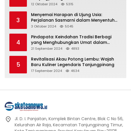
Representasi
12 Oktober 2024
5315
Menyemai Harapan di Ujung Usia:
3
Perjalanan Sasmarni dalam Menyentuh
Hati dan Jiwa
3 Oktober 2024
5045
Pindapata: Keindahan Tradisi Berbagi
4
yang Menghubungkan Umat dalam
Spiritualitas dan Kebersamaan dalam
21 September 2024
4893
Agama Buddha
Revitalisasi Akau Potong Lembu: Wajah
5
Baru Kuliner Legendaris Tanjungpinang
17 September 2024
4634
Jl. D. I. Panjaitan, Komplek Bintan Centre, Blok C No 56,
Kelurahan Air Raja, Kecamatan Tanjungpinang Timur,