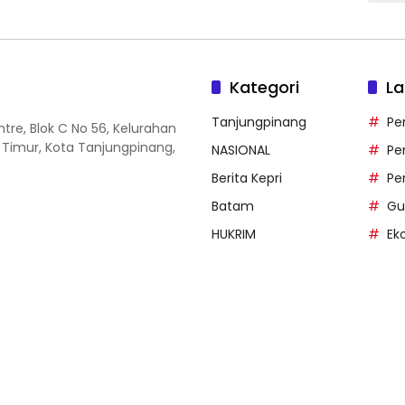
Kategori
La
Tanjungpinang
Pe
entre, Blok C No 56, Kelurahan
 Timur, Kota Tanjungpinang,
NASIONAL
Pe
Berita Kepri
Pe
Batam
Gu
HUKRIM
Ek