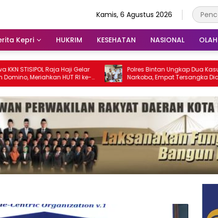
Kamis, 6 Agustus 2026
rita Kepri
HUKRIM
KESEHATAN
NASIONAL
OLA
OL Raja Haji Gelar
Polres Bintan Ungkap Dua Kasus
riahkan HUT RI ke-
Narkoba, Empat Tersangka Diamankan