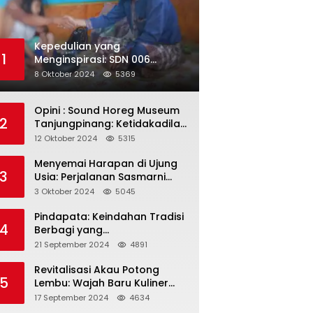
Kepedulian yang
1
Menginspirasi: SDN 006
Merawang Gelar Program
8 Oktober 2024
5369
“Berbagi Segenggam Beras”
Opini : Sound Horeg Museum
2
Tanjungpinang: Ketidakadilan
dalam Representasi
12 Oktober 2024
5315
Menyemai Harapan di Ujung
3
Usia: Perjalanan Sasmarni
dalam Menyentuh Hati dan
3 Oktober 2024
5045
Jiwa
Pindapata: Keindahan Tradisi
4
Berbagi yang
Menghubungkan Umat dalam
21 September 2024
4891
Spiritualitas dan
Kebersamaan dalam Agama
Revitalisasi Akau Potong
5
Buddha
Lembu: Wajah Baru Kuliner
Legendaris Tanjungpinang
17 September 2024
4634