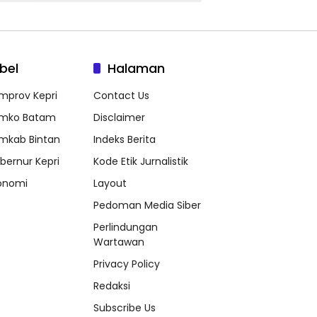
bel
Halaman
mprov Kepri
Contact Us
mko Batam
Disclaimer
mkab Bintan
Indeks Berita
bernur Kepri
Kode Etik Jurnalistik
onomi
Layout
Pedoman Media Siber
Perlindungan
Wartawan
Privacy Policy
Redaksi
Subscribe Us