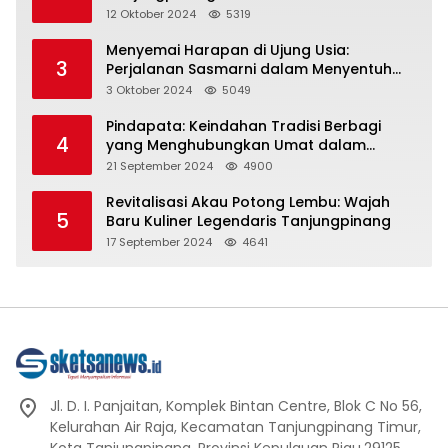
Representasi
12 Oktober 2024
5319
Menyemai Harapan di Ujung Usia:
3
Perjalanan Sasmarni dalam Menyentuh
Hati dan Jiwa
3 Oktober 2024
5049
Pindapata: Keindahan Tradisi Berbagi
4
yang Menghubungkan Umat dalam
Spiritualitas dan Kebersamaan dalam
21 September 2024
4900
Agama Buddha
Revitalisasi Akau Potong Lembu: Wajah
5
Baru Kuliner Legendaris Tanjungpinang
17 September 2024
4641
Jl. D. I. Panjaitan, Komplek Bintan Centre, Blok C No 56,
Kelurahan Air Raja, Kecamatan Tanjungpinang Timur,
Kota Tanjungpinang, Provinsi Kepulauan Riau.29125.