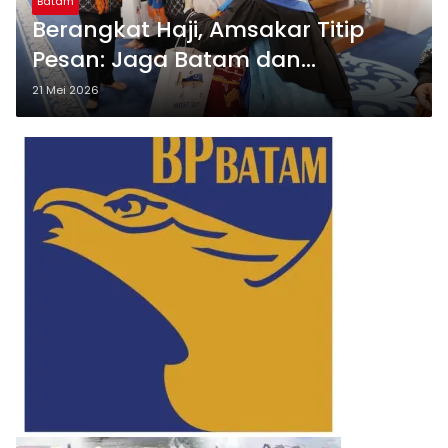
Batam
Berangkat Haji, Amsakar Titip
Pesan: Jaga Batam dan
Pemerintahan Tetap Solid
21 Mei 2026