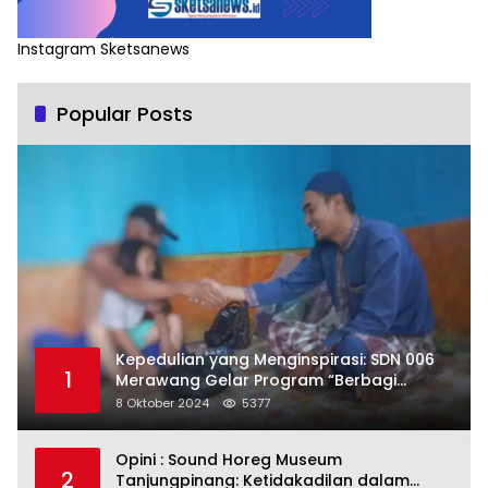
Instagram Sketsanews
Popular Posts
Kepedulian yang Menginspirasi: SDN 006
1
Merawang Gelar Program “Berbagi
Segenggam Beras”
8 Oktober 2024
5377
Opini : Sound Horeg Museum
2
Tanjungpinang: Ketidakadilan dalam