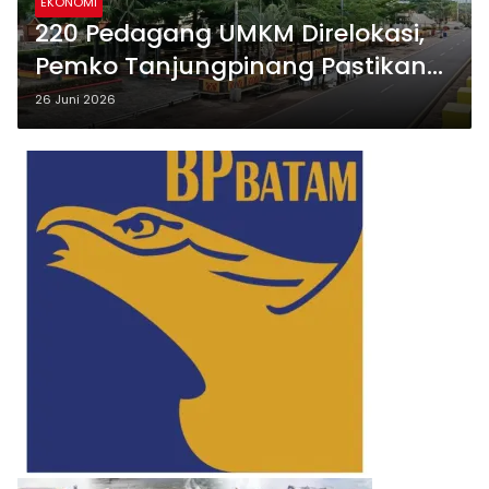
EKONOMI
220 Pedagang UMKM Direlokasi,
Pemko Tanjungpinang Pastikan
Penataan Gurindam 12 Bukan
26 Juni 2026
Penggusuran