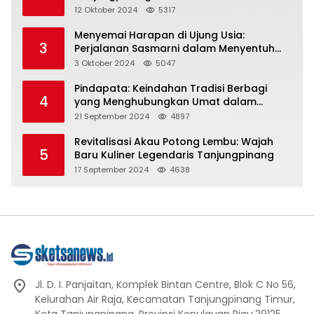
Representasi
12 Oktober 2024
5317
Menyemai Harapan di Ujung Usia:
3
Perjalanan Sasmarni dalam Menyentuh
Hati dan Jiwa
3 Oktober 2024
5047
Pindapata: Keindahan Tradisi Berbagi
4
yang Menghubungkan Umat dalam
Spiritualitas dan Kebersamaan dalam
21 September 2024
4897
Agama Buddha
Revitalisasi Akau Potong Lembu: Wajah
5
Baru Kuliner Legendaris Tanjungpinang
17 September 2024
4638
Jl. D. I. Panjaitan, Komplek Bintan Centre, Blok C No 56,
Kelurahan Air Raja, Kecamatan Tanjungpinang Timur,