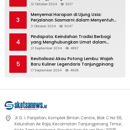
Representasi
12 Oktober 2024
5317
Menyemai Harapan di Ujung Usia:
3
Perjalanan Sasmarni dalam Menyentuh
Hati dan Jiwa
3 Oktober 2024
5047
Pindapata: Keindahan Tradisi Berbagi
4
yang Menghubungkan Umat dalam
Spiritualitas dan Kebersamaan dalam
21 September 2024
4897
Agama Buddha
Revitalisasi Akau Potong Lembu: Wajah
5
Baru Kuliner Legendaris Tanjungpinang
17 September 2024
4638
Jl. D. I. Panjaitan, Komplek Bintan Centre, Blok C No 56,
Kelurahan Air Raja, Kecamatan Tanjungpinang Timur,
Kota Tanjungpinang, Provinsi Kepulauan Riau.29125.