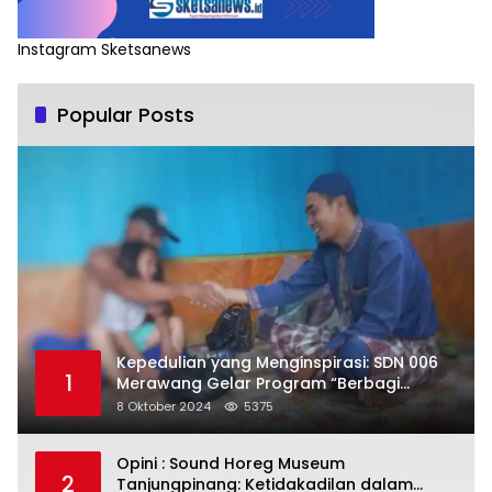
Instagram Sketsanews
Popular Posts
Kepedulian yang Menginspirasi: SDN 006
1
Merawang Gelar Program “Berbagi
Segenggam Beras”
8 Oktober 2024
5375
Opini : Sound Horeg Museum
2
Tanjungpinang: Ketidakadilan dalam