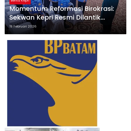
Berita Kepri
Momentum Reformasi Birokrasi:
Sekwan Kepri Resmi Dilantik
Bersama Pejabat Strategis
19 Februari 2026