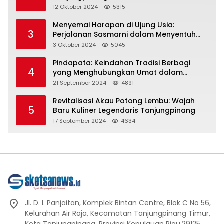
Representasi
12 Oktober 2024
5315
Menyemai Harapan di Ujung Usia:
3
Perjalanan Sasmarni dalam Menyentuh
Hati dan Jiwa
3 Oktober 2024
5045
Pindapata: Keindahan Tradisi Berbagi
4
yang Menghubungkan Umat dalam
Spiritualitas dan Kebersamaan dalam
21 September 2024
4891
Agama Buddha
Revitalisasi Akau Potong Lembu: Wajah
5
Baru Kuliner Legendaris Tanjungpinang
17 September 2024
4634
Jl. D. I. Panjaitan, Komplek Bintan Centre, Blok C No 56,
Kelurahan Air Raja, Kecamatan Tanjungpinang Timur,