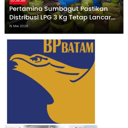
EKONOMI
Pertamina Sumbagut Pastikan
Distribusi LPG 3 Kg Tetap Lancar
Selama Libur Nasional
15 Mei 2026