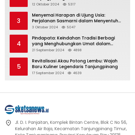
Representasi
12 Oktober 2024
5317
Menyemai Harapan di Ujung Usia:
3
Perjalanan Sasmarni dalam Menyentuh
Hati dan Jiwa
3 Oktober 2024
5047
Pindapata: Keindahan Tradisi Berbagi
4
yang Menghubungkan Umat dalam
Spiritualitas dan Kebersamaan dalam
21 September 2024
4898
Agama Buddha
Revitalisasi Akau Potong Lembu: Wajah
5
Baru Kuliner Legendaris Tanjungpinang
17 September 2024
4639
Jl. D. I. Panjaitan, Komplek Bintan Centre, Blok C No 56,
Kelurahan Air Raja, Kecamatan Tanjungpinang Timur,