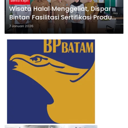
Berita Kepri
Wisata Halal Menggeliat, Dispar
Bintan Fasilitasi Sertifikasi Produk
Kuliner
7 Januari 2026