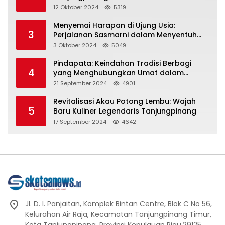
Representasi
12 Oktober 2024
5319
Menyemai Harapan di Ujung Usia:
3
Perjalanan Sasmarni dalam Menyentuh
Hati dan Jiwa
3 Oktober 2024
5049
Pindapata: Keindahan Tradisi Berbagi
4
yang Menghubungkan Umat dalam
Spiritualitas dan Kebersamaan dalam
21 September 2024
4901
Agama Buddha
Revitalisasi Akau Potong Lembu: Wajah
5
Baru Kuliner Legendaris Tanjungpinang
17 September 2024
4642
Jl. D. I. Panjaitan, Komplek Bintan Centre, Blok C No 56,
Kelurahan Air Raja, Kecamatan Tanjungpinang Timur,