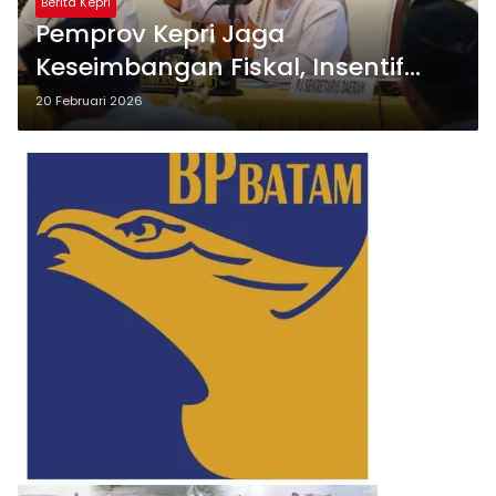
Berita Kepri
Pemprov Kepri Jaga
Keseimbangan Fiskal, Insentif
Pajak Kendaraan Tetap Jalan di
20 Februari 2026
2026