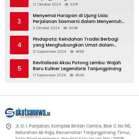
Representasi
12 Oktober 2024
5319
Menyemai Harapan di Ujung Usia:
3
Perjalanan Sasmarni dalam Menyentuh
Hati dan Jiwa
3 Oktober 2024
5048
Pindapata: Keindahan Tradisi Berbagi
4
yang Menghubungkan Umat dalam
Spiritualitas dan Kebersamaan dalam
21 September 2024
4898
Agama Buddha
Revitalisasi Akau Potong Lembu: Wajah
5
Baru Kuliner Legendaris Tanjungpinang
17 September 2024
4640
Jl. D. I. Panjaitan, Komplek Bintan Centre, Blok C No 56,
Kelurahan Air Raja, Kecamatan Tanjungpinang Timur,