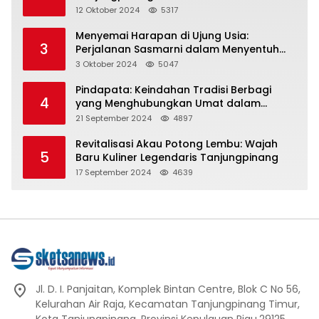
Representasi
12 Oktober 2024
5317
Menyemai Harapan di Ujung Usia:
3
Perjalanan Sasmarni dalam Menyentuh
Hati dan Jiwa
3 Oktober 2024
5047
Pindapata: Keindahan Tradisi Berbagi
4
yang Menghubungkan Umat dalam
Spiritualitas dan Kebersamaan dalam
21 September 2024
4897
Agama Buddha
Revitalisasi Akau Potong Lembu: Wajah
5
Baru Kuliner Legendaris Tanjungpinang
17 September 2024
4639
Jl. D. I. Panjaitan, Komplek Bintan Centre, Blok C No 56,
Kelurahan Air Raja, Kecamatan Tanjungpinang Timur,