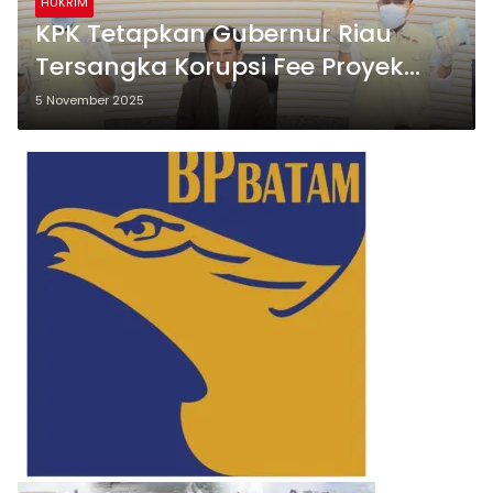
HUKRIM
KPK Tetapkan Gubernur Riau
Tersangka Korupsi Fee Proyek
Senilai Rp7 Miliar
5 November 2025