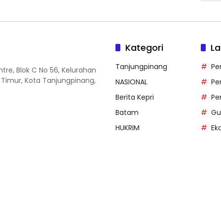
Kategori
La
Tanjungpinang
Pe
entre, Blok C No 56, Kelurahan
 Timur, Kota Tanjungpinang,
NASIONAL
Pe
Berita Kepri
Pe
Batam
Gu
HUKRIM
Ek