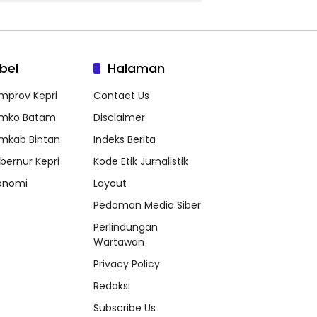
bel
Halaman
mprov Kepri
Contact Us
mko Batam
Disclaimer
mkab Bintan
Indeks Berita
bernur Kepri
Kode Etik Jurnalistik
onomi
Layout
Pedoman Media Siber
Perlindungan
Wartawan
Privacy Policy
Redaksi
Subscribe Us