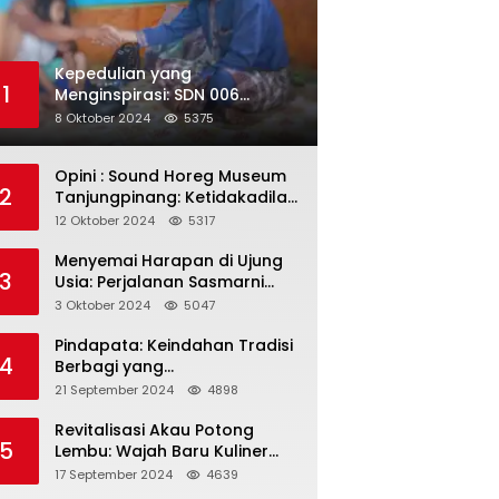
Kepedulian yang
1
Menginspirasi: SDN 006
Merawang Gelar Program
8 Oktober 2024
5375
“Berbagi Segenggam Beras”
Opini : Sound Horeg Museum
2
Tanjungpinang: Ketidakadilan
dalam Representasi
12 Oktober 2024
5317
Menyemai Harapan di Ujung
3
Usia: Perjalanan Sasmarni
dalam Menyentuh Hati dan
3 Oktober 2024
5047
Jiwa
Pindapata: Keindahan Tradisi
4
Berbagi yang
Menghubungkan Umat dalam
21 September 2024
4898
Spiritualitas dan
Kebersamaan dalam Agama
Revitalisasi Akau Potong
5
Buddha
Lembu: Wajah Baru Kuliner
Legendaris Tanjungpinang
17 September 2024
4639