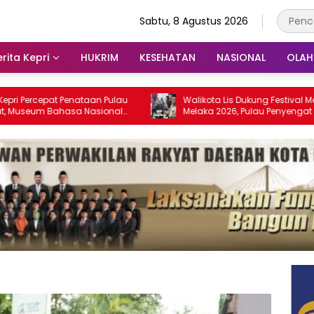
Sabtu, 8 Agustus 2026
rita Kepri
HUKRIM
KESEHATAN
NASIONAL
OLA
at Penataan Pulau
Walikota Lis Dukung Festival Media Selat
Bahasa Nasional
Melaka 2026, Pulau Penyengat Disiapkan
028
Jadi Etalase Budaya Melayu