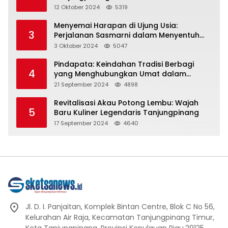
Representasi
12 Oktober 2024
5319
Menyemai Harapan di Ujung Usia:
3
Perjalanan Sasmarni dalam Menyentuh
Hati dan Jiwa
3 Oktober 2024
5047
Pindapata: Keindahan Tradisi Berbagi
4
yang Menghubungkan Umat dalam
Spiritualitas dan Kebersamaan dalam
21 September 2024
4898
Agama Buddha
Revitalisasi Akau Potong Lembu: Wajah
5
Baru Kuliner Legendaris Tanjungpinang
17 September 2024
4640
Jl. D. I. Panjaitan, Komplek Bintan Centre, Blok C No 56,
Kelurahan Air Raja, Kecamatan Tanjungpinang Timur,
Kota Tanjungpinang, Provinsi Kepulauan Riau.29125.