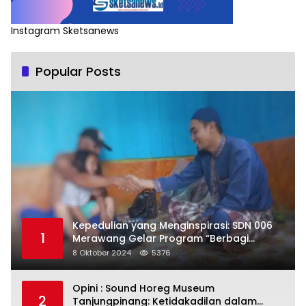
Instagram Sketsanews
Popular Posts
Kepedulian yang Menginspirasi: SDN 006
1
Merawang Gelar Program “Berbagi
Segenggam Beras”
8 Oktober 2024
5376
Opini : Sound Horeg Museum
2
Tanjungpinang: Ketidakadilan dalam