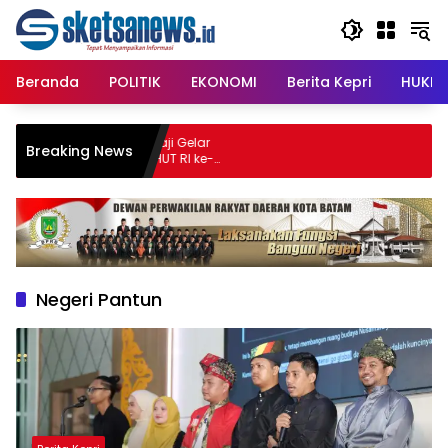
Langsung
content
ke
konten
Beranda
POLITIK
EKONOMI
Berita Kepri
HUKRI
STISIPOL Raja Haji Gelar
Breaking News
no, Meriahkan HUT RI ke-
Negeri Pantun