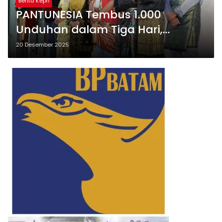
Berita Kepri
PANTUNESIA Tembus 1.000
Unduhan dalam Tiga Hari,
Sambutan Global Berbanding
20 Desember 2025
Terbalik dengan Minat Lokal