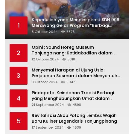
Kepedulian yang Menginspirasi: SDN 006
1
Merawang Gelar Program “Berbagi
Segenggam Beras”
8 Oktober 2024
5376
Opini : Sound Horeg Museum
2
Tanjungpinang: Ketidakadilan dalam
Representasi
12 Oktober 2024
5318
Menyemai Harapan di Ujung Usia:
3
Perjalanan Sasmarni dalam Menyentuh
Hati dan Jiwa
3 Oktober 2024
5047
Pindapata: Keindahan Tradisi Berbagi
4
yang Menghubungkan Umat dalam
Spiritualitas dan Kebersamaan dalam
21 September 2024
4898
Agama Buddha
Revitalisasi Akau Potong Lembu: Wajah
5
Baru Kuliner Legendaris Tanjungpinang
17 September 2024
4639