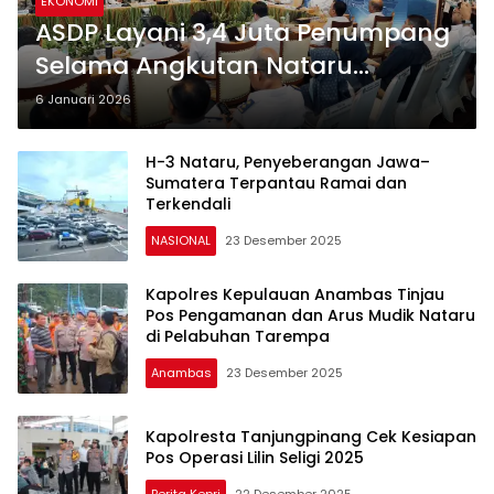
EKONOMI
ASDP Layani 3,4 Juta Penumpang
Selama Angkutan Nataru
2025/2026
6 Januari 2026
H-3 Nataru, Penyeberangan Jawa–
Sumatera Terpantau Ramai dan
Terkendali
NASIONAL
23 Desember 2025
Kapolres Kepulauan Anambas Tinjau
Pos Pengamanan dan Arus Mudik Nataru
di Pelabuhan Tarempa
Anambas
23 Desember 2025
Kapolresta Tanjungpinang Cek Kesiapan
Pos Operasi Lilin Seligi 2025