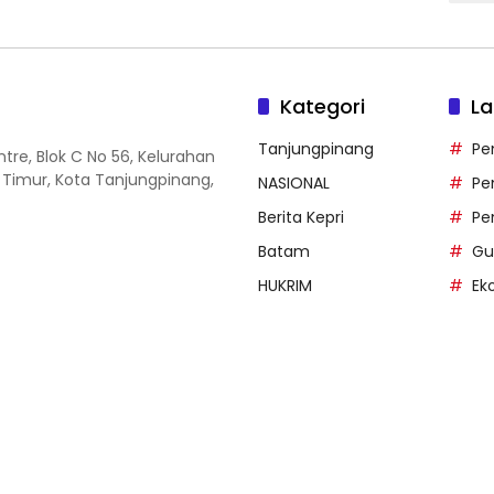
Kategori
La
Tanjungpinang
Pe
entre, Blok C No 56, Kelurahan
 Timur, Kota Tanjungpinang,
NASIONAL
Pe
Berita Kepri
Pe
Batam
Gu
HUKRIM
Ek