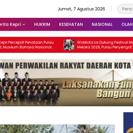
Jumat, 7 Agustus 2026
rita Kepri
HUKRIM
KESEHATAN
NASIONAL
OLA
at Penataan Pulau
Walikota Lis Dukung Festival Media Selat
Bahasa Nasional
Melaka 2026, Pulau Penyengat Disiapkan
028
Jadi Etalase Budaya Melayu