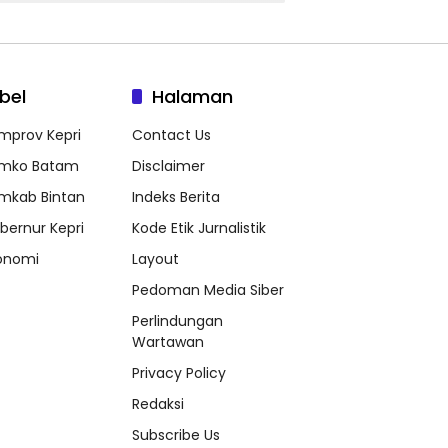
bel
Halaman
mprov Kepri
Contact Us
mko Batam
Disclaimer
mkab Bintan
Indeks Berita
bernur Kepri
Kode Etik Jurnalistik
onomi
Layout
Pedoman Media Siber
Perlindungan
Wartawan
Privacy Policy
Redaksi
Subscribe Us