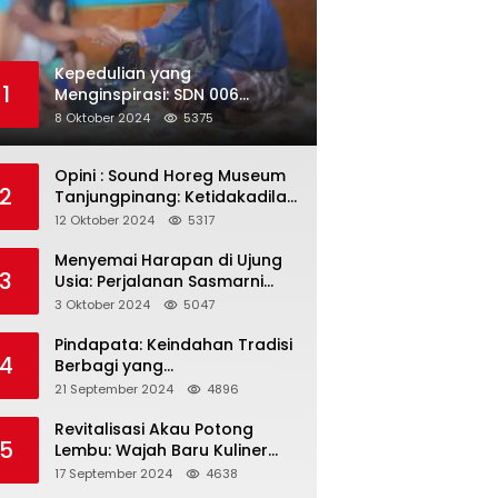
Kepedulian yang
1
Menginspirasi: SDN 006
Merawang Gelar Program
8 Oktober 2024
5375
“Berbagi Segenggam Beras”
Opini : Sound Horeg Museum
2
Tanjungpinang: Ketidakadilan
dalam Representasi
12 Oktober 2024
5317
Menyemai Harapan di Ujung
3
Usia: Perjalanan Sasmarni
dalam Menyentuh Hati dan
3 Oktober 2024
5047
Jiwa
Pindapata: Keindahan Tradisi
4
Berbagi yang
Menghubungkan Umat dalam
21 September 2024
4896
Spiritualitas dan
Kebersamaan dalam Agama
Revitalisasi Akau Potong
5
Buddha
Lembu: Wajah Baru Kuliner
Legendaris Tanjungpinang
17 September 2024
4638