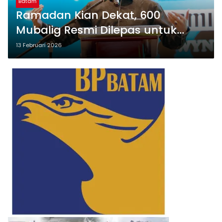
Batam
Ramadan Kian Dekat, 600
Mubalig Resmi Dilepas untuk
Sebar Pesan Damai di Batam
13 Februari 2026