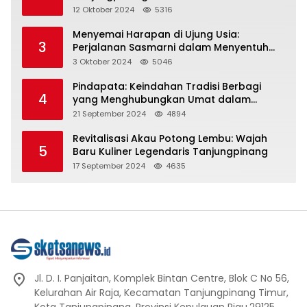
Representasi
12 Oktober 2024
5316
Menyemai Harapan di Ujung Usia:
3
Perjalanan Sasmarni dalam Menyentuh
Hati dan Jiwa
3 Oktober 2024
5046
Pindapata: Keindahan Tradisi Berbagi
4
yang Menghubungkan Umat dalam
Spiritualitas dan Kebersamaan dalam
21 September 2024
4894
Agama Buddha
Revitalisasi Akau Potong Lembu: Wajah
5
Baru Kuliner Legendaris Tanjungpinang
17 September 2024
4635
Jl. D. I. Panjaitan, Komplek Bintan Centre, Blok C No 56,
Kelurahan Air Raja, Kecamatan Tanjungpinang Timur,