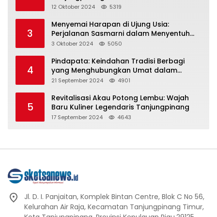
Representasi
12 Oktober 2024
5319
Menyemai Harapan di Ujung Usia:
3
Perjalanan Sasmarni dalam Menyentuh
Hati dan Jiwa
3 Oktober 2024
5050
Pindapata: Keindahan Tradisi Berbagi
4
yang Menghubungkan Umat dalam
Spiritualitas dan Kebersamaan dalam
21 September 2024
4901
Agama Buddha
Revitalisasi Akau Potong Lembu: Wajah
5
Baru Kuliner Legendaris Tanjungpinang
17 September 2024
4643
Jl. D. I. Panjaitan, Komplek Bintan Centre, Blok C No 56,
Kelurahan Air Raja, Kecamatan Tanjungpinang Timur,
Kota Tanjungpinang, Provinsi Kepulauan Riau.29125.