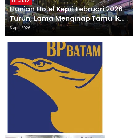
Berita Kepri
Hunian Hotel Kepri Februari 2026
Turun, Lama Menginap Tamu Ikut
Menyusut
3 April 2026