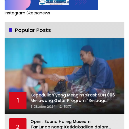
Instagram Sketsanews
Popular Posts
Kepedulian yang Menginspirasi: SDN 006
1
Merawang Gelar Program “Berbagi
Segenggam Beras”
8 Oktober 2024
5377
Opini : Sound Horeg Museum
2
Tanjungpinang: Ketidakadilan dalam