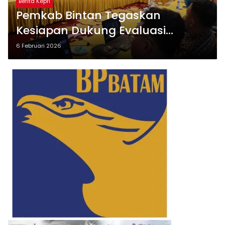
Berita Kepri
Pemkab Bintan Tegaskan
Kesiapan Dukung Evaluasi
Program MBG Tingkat Provinsi
6 Februari 2026