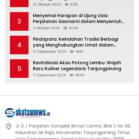
Representasi
12 Oktober 2024
5315
Menyemai Harapan di Ujung Usia:
3
Perjalanan Sasmarni dalam Menyentuh
Hati dan Jiwa
3 Oktober 2024
5044
Pindapata: Keindahan Tradisi Berbagi
4
yang Menghubungkan Umat dalam
Spiritualitas dan Kebersamaan dalam
21 September 2024
4891
Agama Buddha
Revitalisasi Akau Potong Lembu: Wajah
5
Baru Kuliner Legendaris Tanjungpinang
17 September 2024
4634
Jl. D. I. Panjaitan, Komplek Bintan Centre, Blok C No 56,
Kelurahan Air Raja, Kecamatan Tanjungpinang Timur,