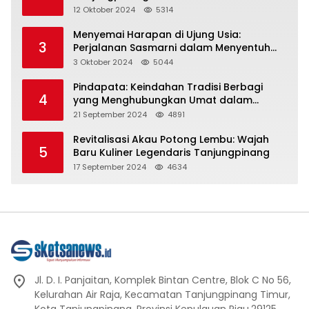
Representasi
12 Oktober 2024
5314
Menyemai Harapan di Ujung Usia:
3
Perjalanan Sasmarni dalam Menyentuh
Hati dan Jiwa
3 Oktober 2024
5044
Pindapata: Keindahan Tradisi Berbagi
4
yang Menghubungkan Umat dalam
Spiritualitas dan Kebersamaan dalam
21 September 2024
4891
Agama Buddha
Revitalisasi Akau Potong Lembu: Wajah
5
Baru Kuliner Legendaris Tanjungpinang
17 September 2024
4634
Jl. D. I. Panjaitan, Komplek Bintan Centre, Blok C No 56,
Kelurahan Air Raja, Kecamatan Tanjungpinang Timur,
Kota Tanjungpinang, Provinsi Kepulauan Riau.29125.