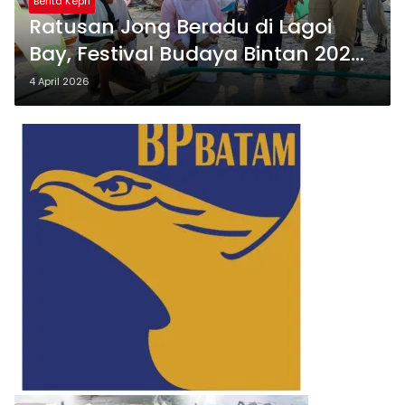
Berita Kepri
Ratusan Jong Beradu di Lagoi
Bay, Festival Budaya Bintan 2026
Sedot Perhatian Wisatawan
4 April 2026
Mancanegara