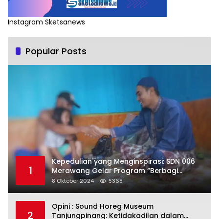
Instagram Sketsanews
Popular Posts
Kepedulian yang Menginspirasi: SDN 006
1
Merawang Gelar Program “Berbagi
Segenggam Beras”
8 Oktober 2024
5368
Opini : Sound Horeg Museum
2
Tanjungpinang: Ketidakadilan dalam